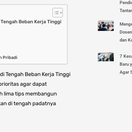
Pendi
Tanta
Tengah Beban Kerja Tinggi
Menge
Dosen
dan Ka
7 Kes
 Pribadi
Baru y
Agar 
i Tengah Beban Kerja Tinggi
rioritas agar dapat
ah lima tips membangun
kan di tengah padatnya