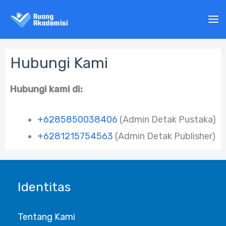
Lewati
ke
konten
Hubungi Kami
Hubungi kami di:
+6285850038406
(Admin Detak Pustaka)
+6281215754563
(Admin Detak Publisher)
Identitas
Tentang Kami