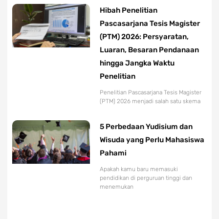
Hibah Penelitian
Pascasarjana Tesis Magister
(PTM) 2026: Persyaratan,
Luaran, Besaran Pendanaan
hingga Jangka Waktu
Penelitian
Penelitian Pascasarjana Tesis Magister
(PTM) 2026 menjadi salah satu skema
5 Perbedaan Yudisium dan
Wisuda yang Perlu Mahasiswa
Pahami
Apakah kamu baru memasuki
pendidikan di perguruan tinggi dan
menemukan