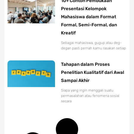
10+ Contoh Pembukaan
Presentasi Kelompok
Mahasiswa dalam Format
Formal, Semi-Formal, dan
Kreatif
Sebagai mahasiswa, gugup atau deg-
degan pasti pernah kamu rasakan setiap
Tahapan dalam Proses
Penelitian Kualitatif dari Awal
Sampai Akhir
Siapa yang ingin menggali suatu
permasalahan atau fenomena sosial
secara