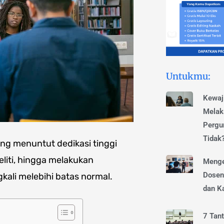
Untukmu:
Kewaj
Melak
Pergur
Tidak
ng menuntut dedikasi tinggi
eliti, hingga melakukan
Menge
Dosen
kali melebihi batas normal.
dan Ka
7 Tan