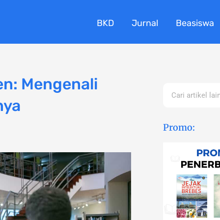
BKD
Jurnal
Beasiswa
en: Mengenali
Search
nya
Promo: