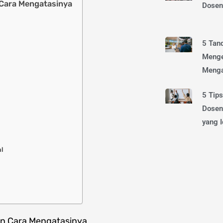
 Cara Mengatasinya
Dosen 
5 Tan
Menge
Menga
5 Tip
Dosen
yang I
l
an Cara Mengatasinya