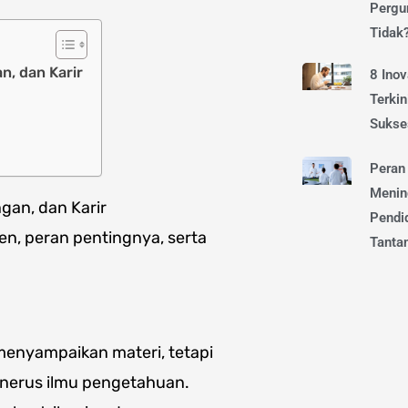
Pergur
Tidak
n, dan Karir
8 Ino
Terkin
Sukse
Peran
Menin
gan, dan Karir
Pendi
sen, peran pentingnya, serta
Tanta
menyampaikan materi, tetapi
enerus ilmu pengetahuan.