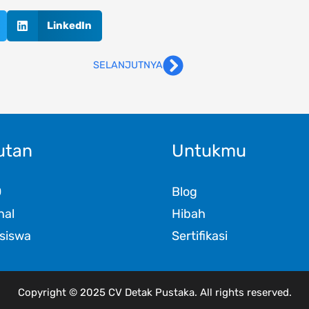
LinkedIn
SELANJUTNYA
Next
utan
Untukmu
D
Blog
nal
Hibah
siswa
Sertifikasi
Copyright © 2025 CV Detak Pustaka. All rights reserved.