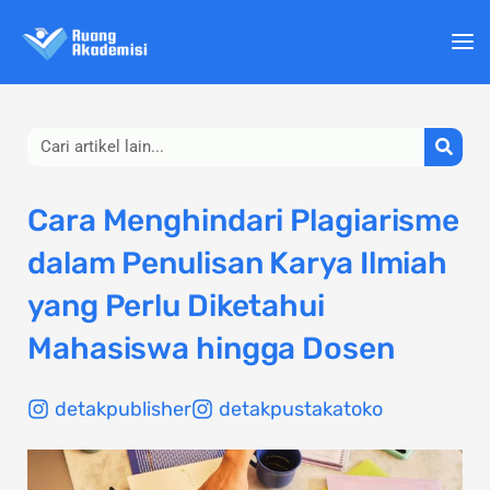
Lewati
ke
konten
Search
Cara Menghindari Plagiarisme
dalam Penulisan Karya Ilmiah
yang Perlu Diketahui
Mahasiswa hingga Dosen
detakpublisher
detakpustakatoko