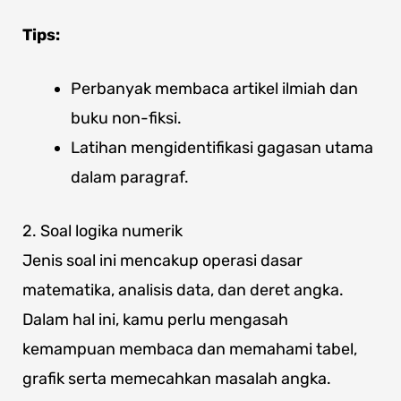
Tips:
Perbanyak membaca artikel ilmiah dan
buku non-fiksi.
Latihan mengidentifikasi gagasan utama
dalam paragraf.
2. Soal logika numerik
Jenis soal ini mencakup operasi dasar
matematika, analisis data, dan deret angka.
Dalam hal ini, kamu perlu mengasah
kemampuan membaca dan memahami tabel,
grafik serta memecahkan masalah angka.