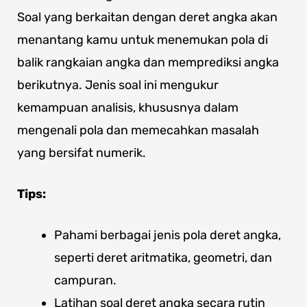
Soal yang berkaitan dengan deret angka akan
menantang kamu untuk menemukan pola di
balik rangkaian angka dan memprediksi angka
berikutnya. Jenis soal ini mengukur
kemampuan analisis, khususnya dalam
mengenali pola dan memecahkan masalah
yang bersifat numerik.
Tips:
Pahami berbagai jenis pola deret angka,
seperti deret aritmatika, geometri, dan
campuran.
Latihan soal deret angka secara rutin