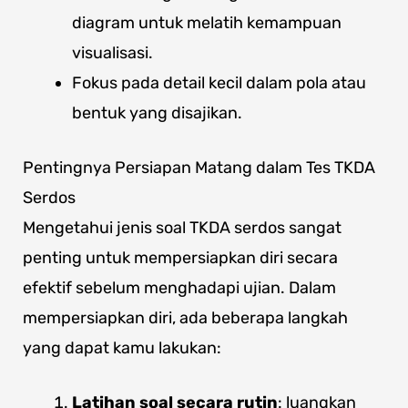
diagram untuk melatih kemampuan
visualisasi.
Fokus pada detail kecil dalam pola atau
bentuk yang disajikan.
Pentingnya Persiapan Matang dalam Tes TKDA
Serdos
Mengetahui jenis soal TKDA serdos sangat
penting untuk mempersiapkan diri secara
efektif sebelum menghadapi ujian. Dalam
mempersiapkan diri, ada beberapa langkah
yang dapat kamu lakukan:
Latihan soal secara rutin
: luangkan