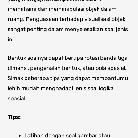
memahami dan memanipulasi objek dalam
ruang. Penguasaan terhadap visualisasi objek
sangat penting dalam menyelesaikan soal jenis
ini.
Bentuk soalnya dapat berupa rotasi benda tiga
dimensi, pengenalan bentuk, atau pola spasial.
Simak beberapa tips yang dapat membantumu
lebih mudah menghadapi jenis soal logika
spasial.
Tips:
Latihan dengan soal gambar atau