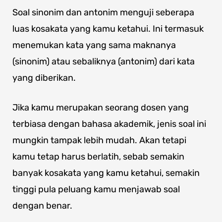
Soal sinonim dan antonim menguji seberapa
luas kosakata yang kamu ketahui. Ini termasuk
menemukan kata yang sama maknanya
(sinonim) atau sebaliknya (antonim) dari kata
yang diberikan.
Jika kamu merupakan seorang dosen yang
terbiasa dengan bahasa akademik, jenis soal ini
mungkin tampak lebih mudah. Akan tetapi
kamu tetap harus berlatih, sebab semakin
banyak kosakata yang kamu ketahui, semakin
tinggi pula peluang kamu menjawab soal
dengan benar.