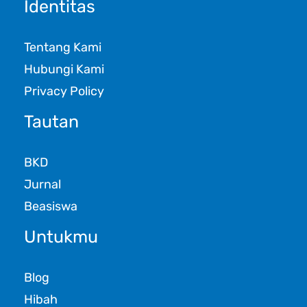
Identitas
Tentang Kami
Hubungi Kami
Privacy Policy
Tautan
BKD
Jurnal
Beasiswa
Untukmu
Blog
Hibah