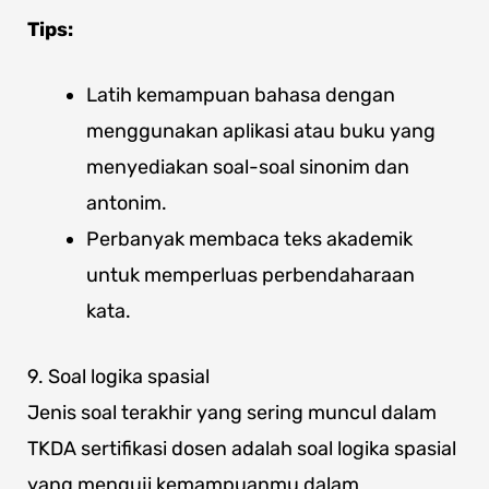
Tips:
Latih kemampuan bahasa dengan
menggunakan aplikasi atau buku yang
menyediakan soal-soal sinonim dan
antonim.
Perbanyak membaca teks akademik
untuk memperluas perbendaharaan
kata.
9. Soal logika spasial
Jenis soal terakhir yang sering muncul dalam
TKDA sertifikasi dosen adalah soal logika spasial
yang menguji kemampuanmu dalam