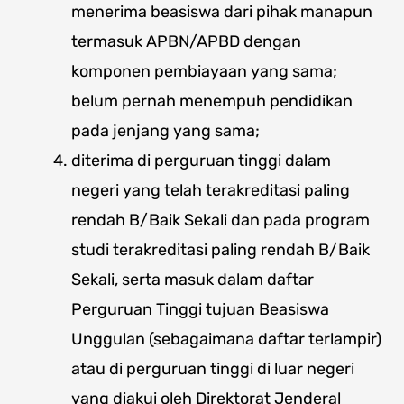
menerima beasiswa dari pihak manapun
termasuk APBN/APBD dengan
komponen pembiayaan yang sama;
belum pernah menempuh pendidikan
pada jenjang yang sama;
diterima di perguruan tinggi dalam
negeri yang telah terakreditasi paling
rendah B/Baik Sekali dan pada program
studi terakreditasi paling rendah B/Baik
Sekali, serta masuk dalam daftar
Perguruan Tinggi tujuan Beasiswa
Unggulan (sebagaimana daftar terlampir)
atau di perguruan tinggi di luar negeri
yang diakui oleh Direktorat Jenderal