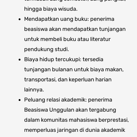
hingga biaya wisuda.
Mendapatkan uang buku: penerima
beasiswa akan mendapatkan tunjangan
untuk membeli buku atau literatur
pendukung studi.
Biaya hidup tercukupi: tersedia
tunjangan bulanan untuk biaya makan,
transportasi, dan keperluan harian
lainnya.
Peluang relasi akademik: penerima
Beasiswa Unggulan akan tergabung
dalam komunitas mahasiswa berprestasi,
memperluas jaringan di dunia akademik