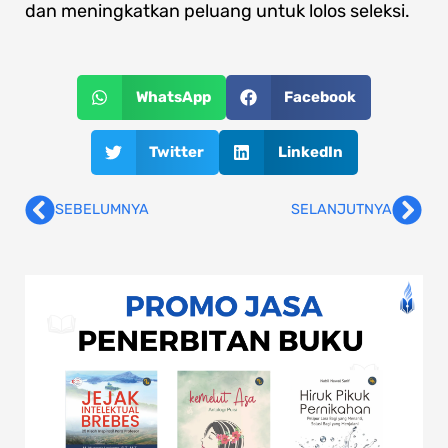
dan meningkatkan peluang untuk lolos seleksi.
WhatsApp
Facebook
Twitter
LinkedIn
SEBELUMNYA
SELANJUTNYA
Prev
Nex