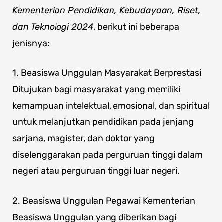
Kementerian Pendidikan, Kebudayaan, Riset,
dan Teknologi 2024
, berikut ini beberapa
jenisnya:
1. Beasiswa Unggulan Masyarakat Berprestasi
Ditujukan bagi masyarakat yang memiliki
kemampuan intelektual, emosional, dan spiritual
untuk melanjutkan pendidikan pada jenjang
sarjana, magister, dan doktor yang
diselenggarakan pada perguruan tinggi dalam
negeri atau perguruan tinggi luar negeri.
2. Beasiswa Unggulan Pegawai Kementerian
Beasiswa Unggulan yang diberikan bagi