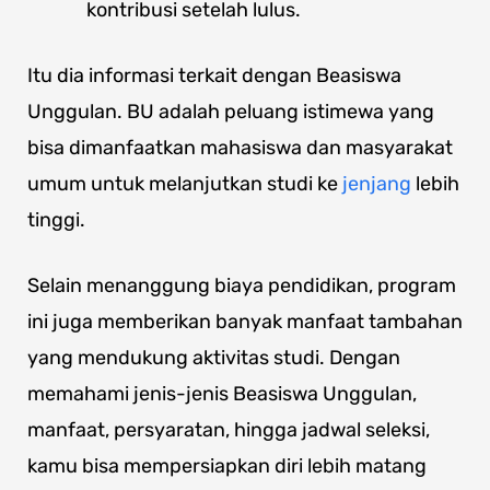
kontribusi setelah lulus.
Itu dia informasi terkait dengan Beasiswa
Unggulan. BU adalah peluang istimewa yang
bisa dimanfaatkan mahasiswa dan masyarakat
umum untuk melanjutkan studi ke
jenjang
lebih
tinggi.
Selain menanggung biaya pendidikan, program
ini juga memberikan banyak manfaat tambahan
yang mendukung aktivitas studi. Dengan
memahami jenis-jenis Beasiswa Unggulan,
manfaat, persyaratan, hingga jadwal seleksi,
kamu bisa mempersiapkan diri lebih matang