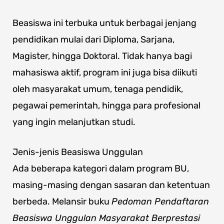
Beasiswa ini terbuka untuk berbagai jenjang
pendidikan mulai dari Diploma, Sarjana,
Magister, hingga Doktoral. Tidak hanya bagi
mahasiswa aktif, program ini juga bisa diikuti
oleh masyarakat umum, tenaga pendidik,
pegawai pemerintah, hingga para profesional
yang ingin melanjutkan studi.
Jenis-jenis Beasiswa Unggulan
Ada beberapa kategori dalam program BU,
masing-masing dengan sasaran dan ketentuan
berbeda. Melansir buku
Pedoman Pendaftaran
Beasiswa Unggulan Masyarakat Berprestasi