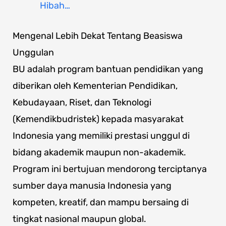
Hibah…
Mengenal Lebih Dekat Tentang Beasiswa
Unggulan
BU adalah program bantuan pendidikan yang
diberikan oleh Kementerian Pendidikan,
Kebudayaan, Riset, dan Teknologi
(Kemendikbudristek) kepada masyarakat
Indonesia yang memiliki prestasi unggul di
bidang akademik maupun non-akademik.
Program ini bertujuan mendorong terciptanya
sumber daya manusia Indonesia yang
kompeten, kreatif, dan mampu bersaing di
tingkat nasional maupun global.