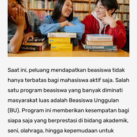
Saat ini, peluang mendapatkan beasiswa tidak
hanya terbatas bagi mahasiswa aktif saja. Salah
satu program beasiswa yang banyak diminati
masyarakat luas adalah Beasiswa Unggulan
(BU). Program ini memberikan kesempatan bagi
siapa saja yang berprestasi di bidang akademik,
seni, olahraga, hingga kepemudaan untuk