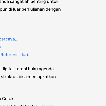
enda sangatlah penting untuk
un di luar perkuliahan dengan
percaya,…
s,…
eferensi dari…
digital, tetapi buku agenda
rstruktur, bisa meningkatkan
a Cetak