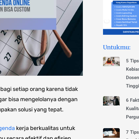
Untukmu:
5 Tip
Kebia
Dosen
Tingg
agi setiap orang karena tidak
Agar bisa mengelolanya dengan
6 Fak
Kualit
pakan solusi yang tepat.
Pergu
genda
kerja berkualitas untuk
7 Tip
 secara efektif dan efisien.