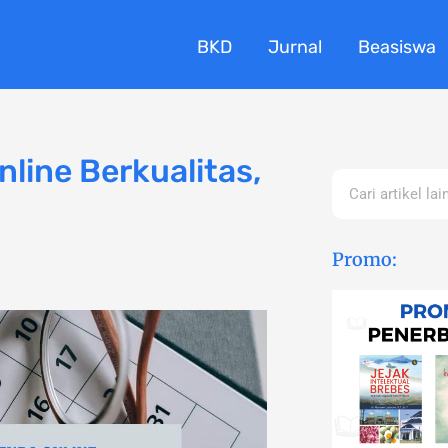
BKD
Jurnal
Beasiswa
line Berkualitas,
Search
Promo: