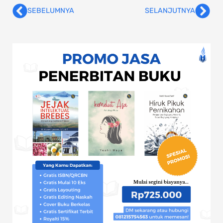
SEBELUMNYA
SELANJUTNYA
Prev
Nex