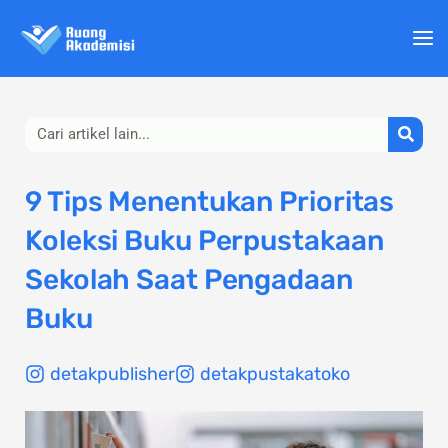
Lewati
ke
konten
Search
9 Tips Menentukan Prioritas
Koleksi Buku Perpustakaan
Sekolah Saat Pengadaan
Buku
detakpublisher
detakpustakatoko