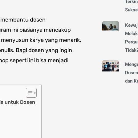
Terkin
Sukse
k membantu dosen
Kewaj
gram ini biasanya mencakup
Melak
egi menyusun karya yang menarik,
Pergur
ulis. Bagi dosen yang ingin
Tidak
 seperti ini bisa menjadi
Menge
Dosen
dan Ka
is untuk Dosen