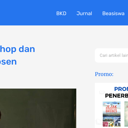
BKD
Jurnal
Beasiswa
shop dan
Search
osen
Promo: