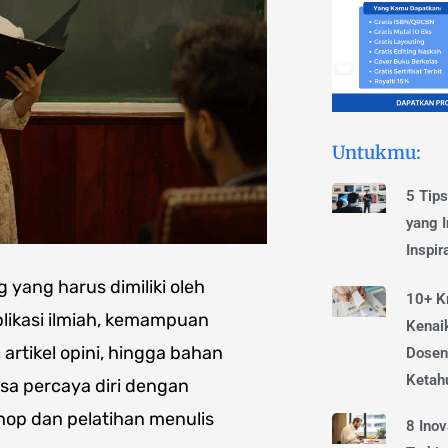
Untukmu:
5 Tip
yang I
Inspira
yang harus dimiliki oleh
10+ Kr
likasi ilmiah, kemampuan
Kenai
rtikel opini, hingga bahan
Dosen
Ketah
sa percaya diri dengan
hop dan pelatihan menulis
8 Ino