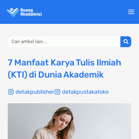
Lewati
ke
konten
Search
7 Manfaat Karya Tulis Ilmiah
(KTI) di Dunia Akademik
detakpublisher
detakpustakatoko