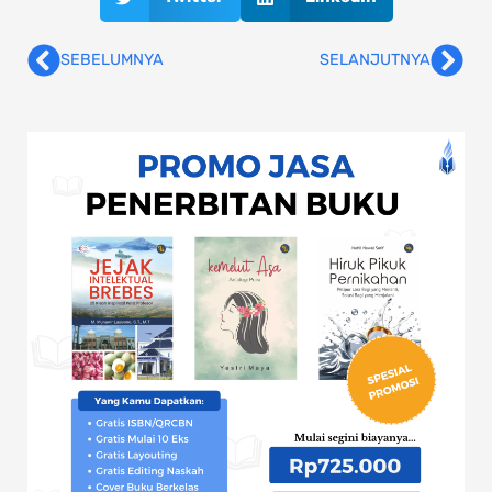
SEBELUMNYA
SELANJUTNYA
Prev
Nex