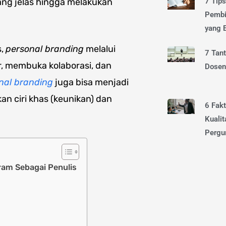
7 Tip
ang jelas hingga melakukan
Pembi
yang E
s,
personal branding
melalui
7 Tan
r, membuka kolaborasi, dan
Dosen 
nal branding
juga bisa menjadi
an ciri khas (keunikan) dan
6 Fak
Kualit
Pergu
ram Sebagai Penulis