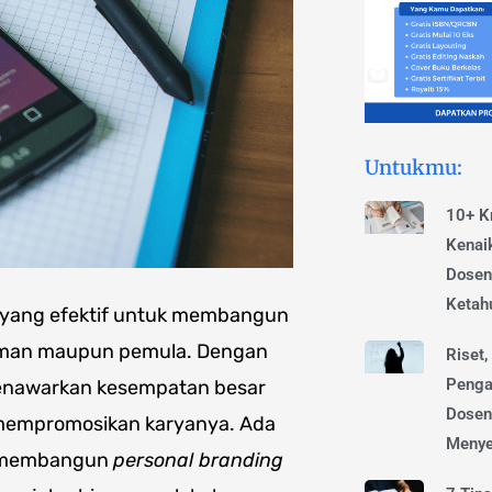
Untukmu:
10+ Kr
Kenai
Dosen
Ketah
yang efektif untuk membangun
laman maupun pemula. Dengan
Riset,
Penga
 menawarkan kesempatan besar
Dosen
 mempromosikan karyanya. Ada
Menye
uk membangun
personal branding