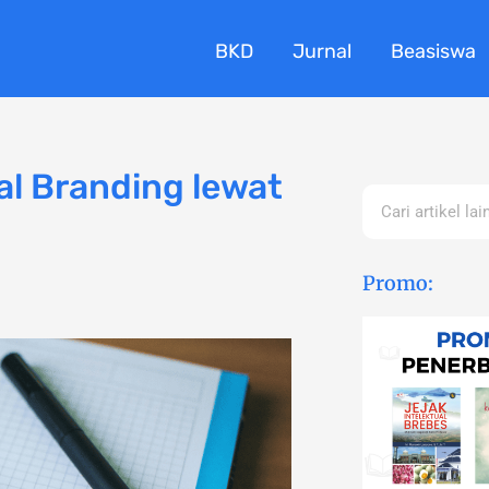
BKD
Jurnal
Beasiswa
l Branding lewat
Search
Promo: