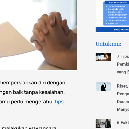
Untukmu:
7 Tip
Pembi
yang E
mempersiapkan diri dengan
Riset,
ngan baik tanpa kesalahan.
Penga
kamu perlu mengetahui
tips
Dosen
Menye
6 Fak
ah melakukan wawancara.