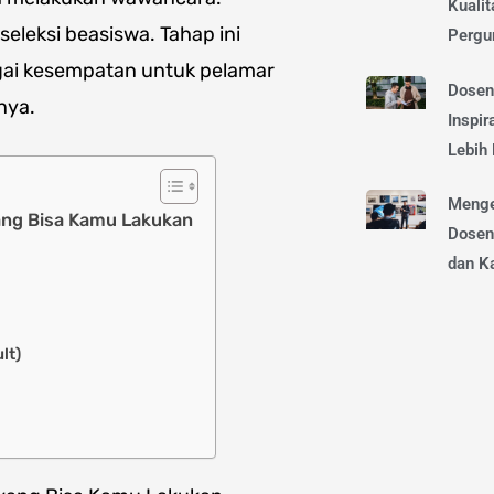
Kualit
eleksi beasiswa. Tahap ini
Pergu
agai kesempatan untuk pelamar
Dosen
nya.
Inspir
Lebih
Menge
ang Bisa Kamu Lakukan
Dosen
dan Ka
lt)