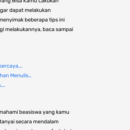
 yang Bisa Kamu Lakukan
 agar dapat melakukan
enyimak beberapa tips ini
gi melakukannya, baca sampai
percaya,…
ihan Menulis…
s,…
emahami beasiswa yang kamu
itanyai secara mendalam