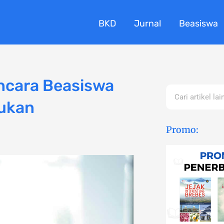
BKD
Jurnal
Beasiswa
ncara Beasiswa
Search
kukan
Promo: