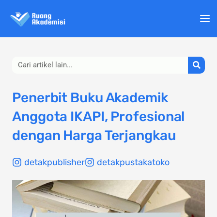
Lewati
ke
konten
Search
Penerbit Buku Akademik
Anggota IKAPI, Profesional
dengan Harga Terjangkau
detakpublisher
detakpustakatoko