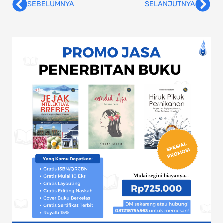
SEBELUMNYA
SELANJUTNYA
Prev
Nex