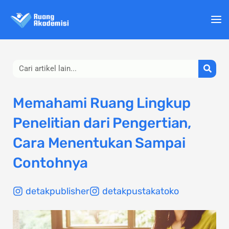
Lewati
ke
konten
Search
Memahami Ruang Lingkup
Penelitian dari Pengertian,
Cara Menentukan Sampai
Contohnya
detakpublisher
detakpustakatoko