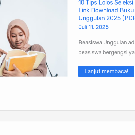
10
10 Tips Lolos Seleks
Tips
Link Download Buku
Lolos
Seleksi
Unggulan 2025 (PD
Beasiswa
Juli 11, 2025
Unggulan,
dan
Link
Beasiswa Unggulan ada
Download
Buku
beasiswa bergengsi y
Panduan
Beasiswa
Unggulan
Lanjut membaca!
2025
(PDF)