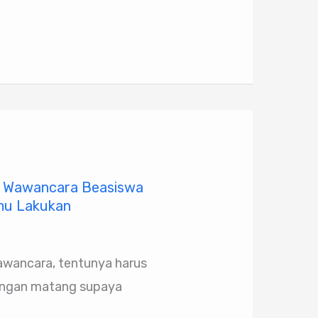
es Wawancara Beasiswa
mu Lakukan
wancara, tentunya harus
engan matang supaya