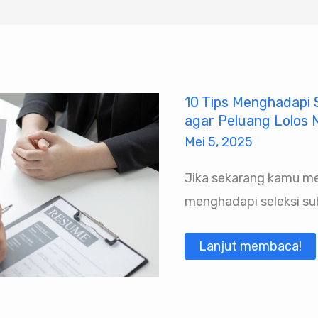
10
10 Tips Menghadapi 
Tips
agar Peluang Lolos 
Menghadapi
Seleksi
Mei 5, 2025
Substansi
LPDP
agar
Jika sekarang kamu me
Peluang
Lolos
menghadapi seleksi su
Makin
Besar
Lanjut membaca!