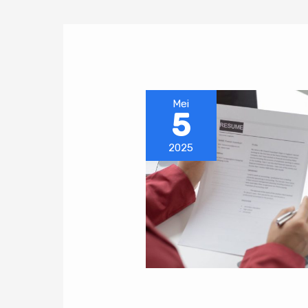
Mei
5
2025