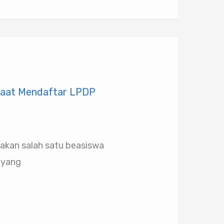
Saat Mendaftar LPDP
kan salah satu beasiswa
 yang