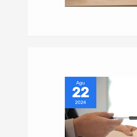
Agu
22
2024