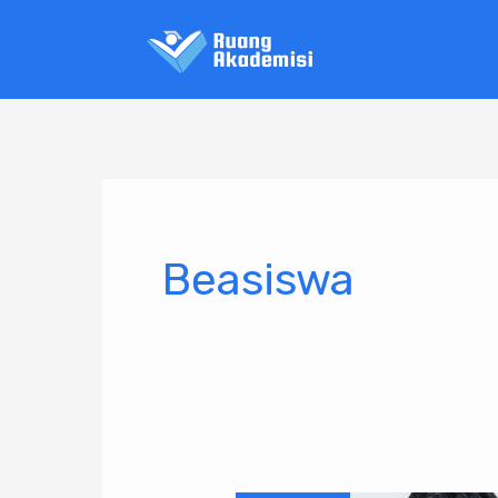
Lewati
ke
konten
Beasiswa