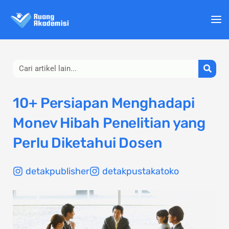
Lewati
ke
konten
Search
10+ Persiapan Menghadapi
Monev Hibah Penelitian yang
Perlu Diketahui Dosen
detakpublisher
detakpustakatoko