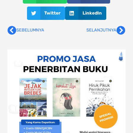
Twitter
LinkedIn
SEBELUMNYA
SELANJUTNYA
Prev
Nex