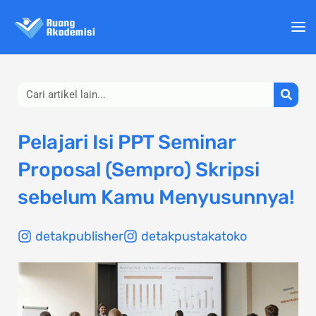
Lewati
ke
konten
Search
Pelajari Isi PPT Seminar
Proposal (Sempro) Skripsi
sebelum Kamu Menyusunnya!
detakpublisher
detakpustakatoko