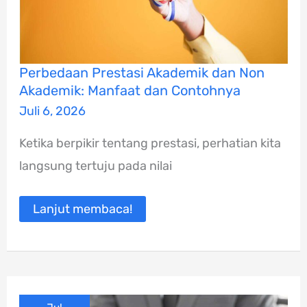
Perbedaan
Perbedaan Prestasi Akademik dan Non
Prestasi
Akademik: Manfaat dan Contohnya
Akademik
dan
Juli 6, 2026
Non
Akademik:
Ketika berpikir tentang prestasi, perhatian kita
Manfaat
dan
langsung tertuju pada nilai
Contohnya
Lanjut membaca!