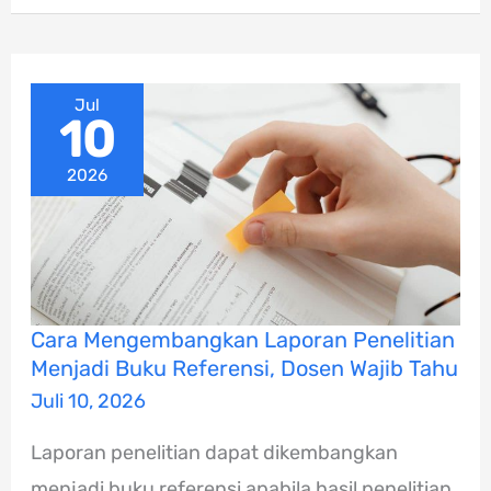
Jul
10
2026
Cara
Cara Mengembangkan Laporan Penelitian
Mengembangkan
Menjadi Buku Referensi, Dosen Wajib Tahu
Laporan
Penelitian
Juli 10, 2026
Menjadi
Buku
Laporan penelitian dapat dikembangkan
Referensi,
Dosen
menjadi buku referensi apabila hasil penelitian