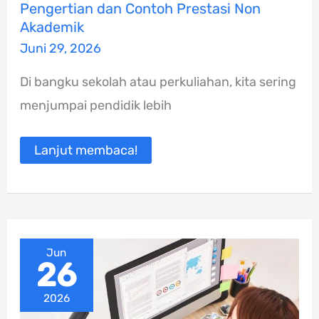
Pengertian
Pengertian dan Contoh Prestasi Non
dan
Akademik
Contoh
Prestasi
Juni 29, 2026
Non
Akademik
Di bangku sekolah atau perkuliahan, kita sering
menjumpai pendidik lebih
Lanjut membaca!
Jun
26
2026