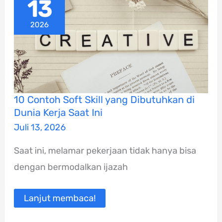
13
2026
10
10 Contoh Soft Skill yang Dibutuhkan di
Contoh
Dunia Kerja Saat Ini
Soft
Skill
Juli 13, 2026
yang
Dibutuhkan
Saat ini, melamar pekerjaan tidak hanya bisa
di
Dunia
dengan bermodalkan ijazah
Kerja
Saat
Ini
Lanjut membaca!