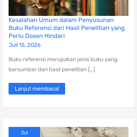
Kesalahan
Kesalahan Umum dalam Penyusunan
Umum
Buku Referensi dari Hasil Penelitian yang
dalam
Penyusunan
Perlu Dosen Hindari
Buku
Juli 15, 2026
Referensi
dari
Hasil
Buku referensi merupakan jenis buku yang
Penelitian
yang
bersumber dari hasil penelitian […]
Perlu
Dosen
Hindari
Lanjut membaca!
Jul