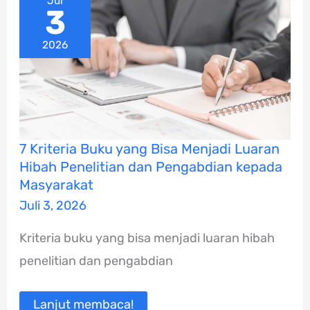
Jul
3
2026
7
7 Kriteria Buku yang Bisa Menjadi Luaran
Kriteria
Hibah Penelitian dan Pengabdian kepada
Buku
yang
Masyarakat
Bisa
Juli 3, 2026
Menjadi
Luaran
Hibah
Kriteria buku yang bisa menjadi luaran hibah
Penelitian
dan
penelitian dan pengabdian
Pengabdian
kepada
Masyarakat
Lanjut membaca!