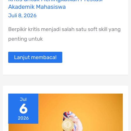
Mengasah
Kemampuan
Akademik Mahasiswa
Berpikir
Juli 8, 2026
Kritis
untuk
Meningkatkan
Berpikir kritis menjadi salah satu soft skill yang
Prestasi
Akademik
penting untuk
Mahasiswa
Lanjut membaca!
Jul
6
2026