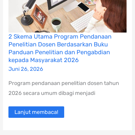
2
2 Skema Utama Program Pendanaan
Skema
Penelitian Dosen Berdasarkan Buku
Utama
Program
Panduan Penelitian dan Pengabdian
Pendanaan
kepada Masyarakat 2026
Penelitian
Dosen
Juni 26, 2026
Berdasarkan
Buku
Program pendanaan penelitian dosen tahun
Panduan
Penelitian
2026 secara umum dibagi menjadi
dan
Pengabdian
kepada
Masyarakat
Lanjut membaca!
2026