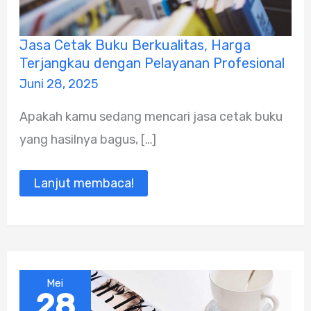
Jasa
Jasa Cetak Buku Berkualitas, Harga
Cetak
Terjangkau dengan Pelayanan Profesional
Buku
Berkualitas,
Juni 28, 2025
Harga
Terjangkau
Apakah kamu sedang mencari jasa cetak buku
dengan
Pelayanan
yang hasilnya bagus, […]
Profesional
Lanjut membaca!
Mei
28