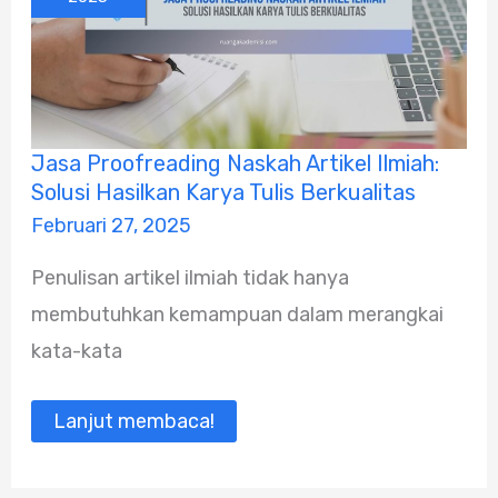
Jasa
Jasa Proofreading Naskah Artikel Ilmiah:
Proofreading
Solusi Hasilkan Karya Tulis Berkualitas
Naskah
Artikel
Februari 27, 2025
Ilmiah:
Solusi
Penulisan artikel ilmiah tidak hanya
Hasilkan
Karya
membutuhkan kemampuan dalam merangkai
Tulis
Berkualitas
kata-kata
Lanjut membaca!