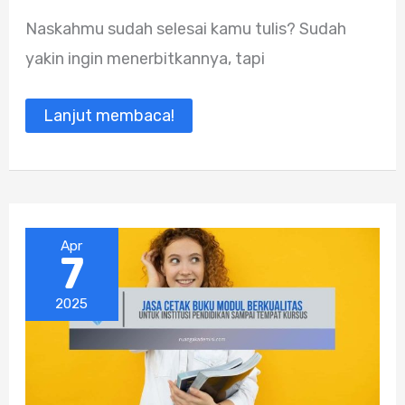
Tercepat,
Naskahmu sudah selesai kamu tulis? Sudah
Terpercaya,
Terbaik
yakin ingin menerbitkannya, tapi
dan
Murah
Lanjut membaca!
Apr
7
2025