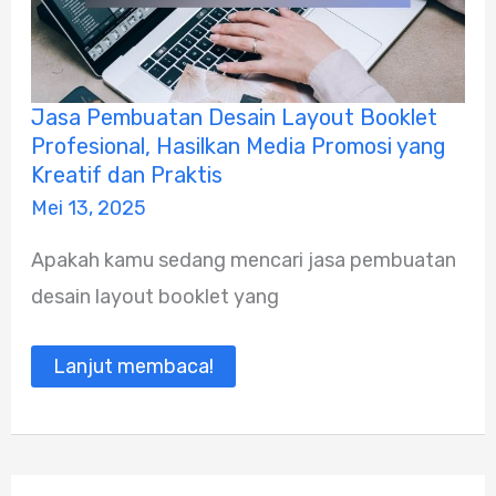
Jasa
Jasa Pembuatan Desain Layout Booklet
Pembuatan
Profesional, Hasilkan Media Promosi yang
Desain
Layout
Kreatif dan Praktis
Booklet
Mei 13, 2025
Profesional,
Hasilkan
Media
Apakah kamu sedang mencari jasa pembuatan
Promosi
yang
desain layout booklet yang
Kreatif
dan
Praktis
Lanjut membaca!