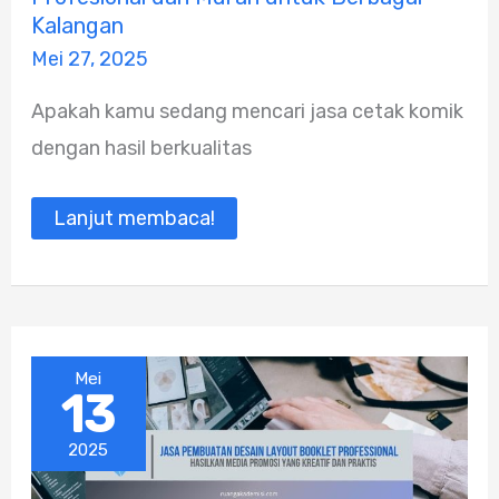
Komik
Berkualitas
Kalangan
Unggul,
Mei 27, 2025
Profesional
dan
Murah
Apakah kamu sedang mencari jasa cetak komik
untuk
Berbagai
dengan hasil berkualitas
Kalangan
Lanjut membaca!
Mei
13
2025