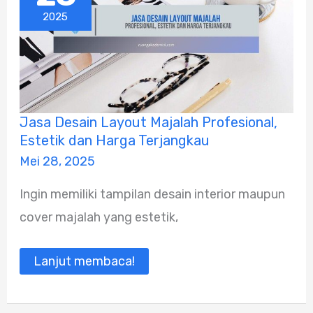
2025
Jasa
Jasa Desain Layout Majalah Profesional,
Desain
Estetik dan Harga Terjangkau
Layout
Majalah
Mei 28, 2025
Profesional,
Estetik
Ingin memiliki tampilan desain interior maupun
dan
Harga
cover majalah yang estetik,
Terjangkau
Lanjut membaca!