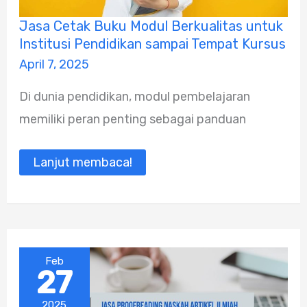
Jasa
Jasa Cetak Buku Modul Berkualitas untuk
Cetak
Institusi Pendidikan sampai Tempat Kursus
Buku
Modul
April 7, 2025
Berkualitas
untuk
Di dunia pendidikan, modul pembelajaran
Institusi
Pendidikan
memiliki peran penting sebagai panduan
sampai
Tempat
Kursus
Lanjut membaca!
Feb
27
2025