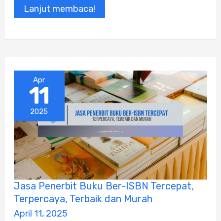
Hasil
Lanjut membaca!
Akurat!
Apr
11
2025
Jasa
Jasa Penerbit Buku Ber-ISBN Tercepat,
Penerbit
Terpercaya, Terbaik dan Murah
Buku
Ber-
April 11, 2025
ISBN